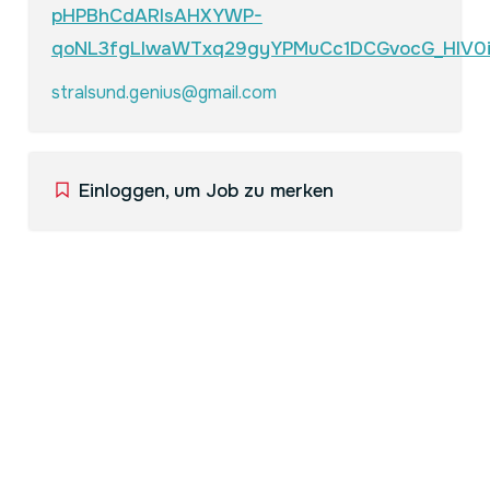
pHPBhCdARIsAHXYWP-
qoNL3fgLIwaWTxq29gyYPMuCc1DCGvocG_HIV0
stralsund.genius@gmail.com
Einloggen, um Job zu merken