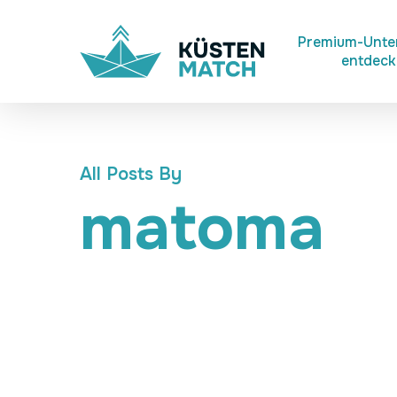
Skip
to
Premium-Unt
entdec
main
content
All Posts By
matoma