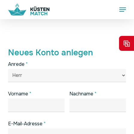
Skip
Menu
to
main
content
Neues Konto anlegen
Anrede
*
Vorname
*
Nachname
*
E-Mail-Adresse
*