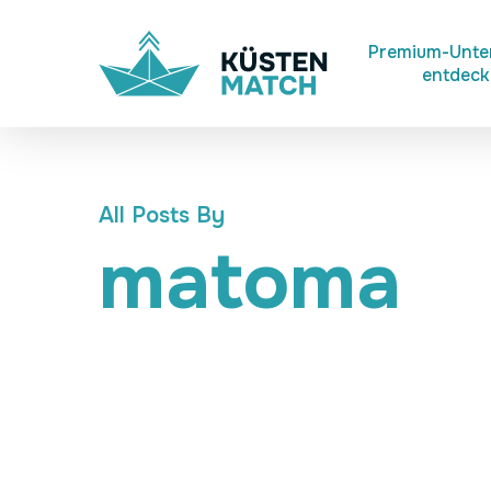
Skip
to
Premium-Unt
entdec
main
content
All Posts By
matoma