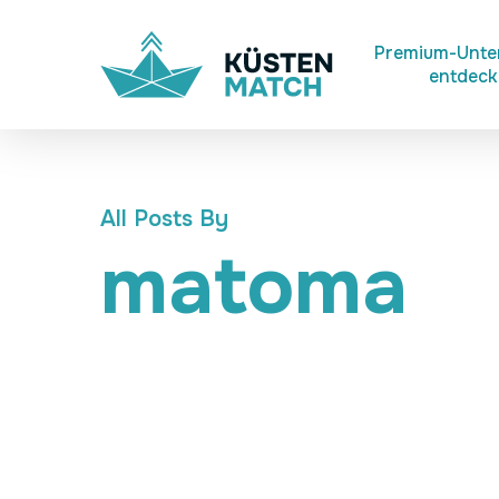
Skip
to
Premium-Unt
entdec
main
content
All Posts By
matoma