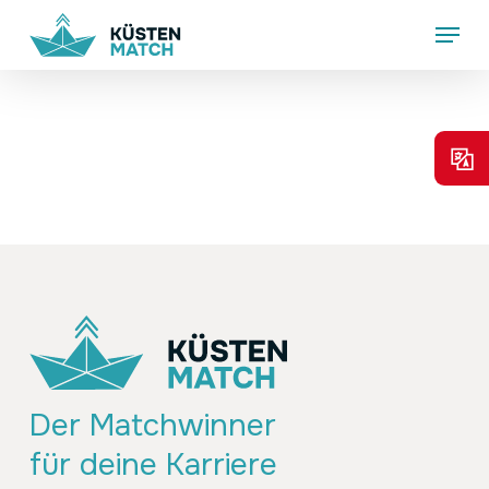
Skip
Menu
to
main
content
Der Matchwinner
für deine Karriere