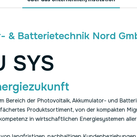
- & Batterietechnik Nord G
U SYS
nergiezukunft
im Bereich der Photovoltaik, Akkumulator- und Batter
efächertes Produktsortiment, von der kompakten Mign
nkompetenz in wirtschaftlichen Energiesystemen all
 von langfristigen, nachhaltigen Kundenbeziehungen