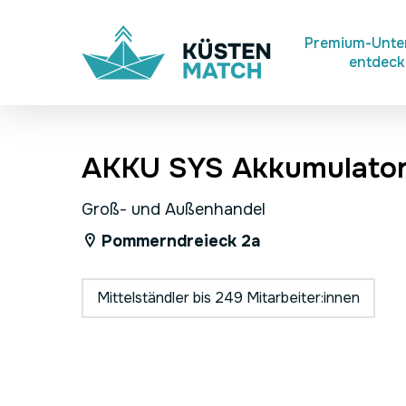
Skip
to
Premium-Unt
entdec
main
content
AKKU SYS Akkumulator
Groß- und Außenhandel
Pommerndreieck 2a
Mittelständler bis 249 Mitarbeiter:innen