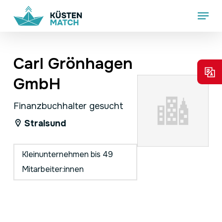
Skip
Menu
to
main
content
Carl Grönhagen
GmbH
Finanzbuchhalter gesucht
Stralsund
Kleinunternehmen bis 49
Mitarbeiter:innen