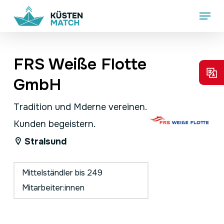
Skip
Menu
to
main
content
FRS Weiße Flotte
GmbH
Tradition und Mderne vereinen.
Kunden begeistern.
Stralsund
Mittelständler bis 249
Mitarbeiter:innen