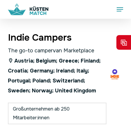
Skip
Menu
to
main
content
Indie Campers
The go-to campervan Marketplace
Austria; Belgium; Greece; Finland;
Croatia; Germany; Ireland; Italy;
Portugal; Poland; Switzerland;
Sweden; Norway; United Kingdom
Großunternehmen ab 250
Mitarbeiter:innen