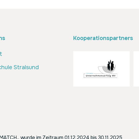
ns
Kooperationspartners
t
hule Stralsund
ENMATCH
„
wurde im Zeitraum 01.12.2024 bis 30.11.2025