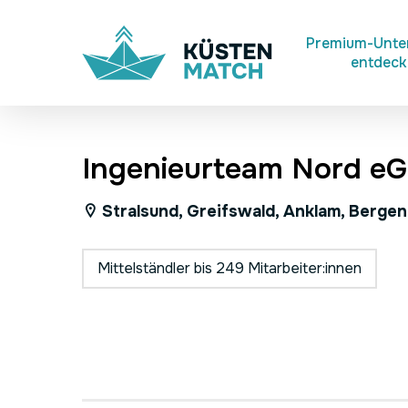
Skip
to
Premium-Unt
entdec
main
content
Ingenieurteam Nord e
Stralsund, Greifswald, Anklam, Berge
Mittelständler bis 249 Mitarbeiter:innen