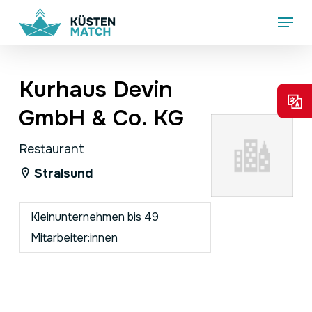
Skip
Menu
to
main
content
Kurhaus Devin
GmbH & Co. KG
Restaurant
Stralsund
Kleinunternehmen bis 49
Mitarbeiter:innen