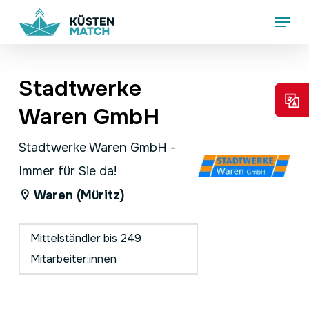
Skip
Menu
to
main
content
Stadtwerke
Waren GmbH
Stadtwerke Waren GmbH -
Immer für Sie da!
Waren (Müritz)
Mittelständler bis 249
Mitarbeiter:innen