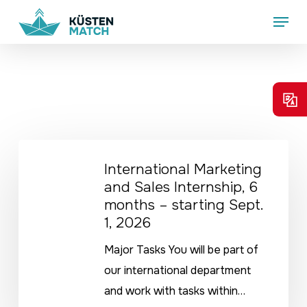
Skip
Menu
to
main
content
International
International Marketing
Marketing
and Sales Internship, 6
and
months – starting Sept.
Sales
1, 2026
Internship,
Major Tasks You will be part of
6
our international department
months
and work with tasks within…
–