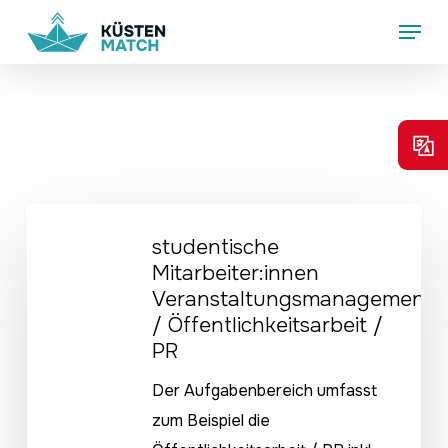
Skip
Menu
to
main
content
studentische
studentische
Mitarbeiter:innen
Mitarbeiter:innen
Veranstaltungsmanagement
Veranstaltungsmanagement
/
/ Öffentlichkeitsarbeit /
Öffentlichkeitsarbeit
PR
/
Der Aufgabenbereich umfasst
PR
zum Beispiel die