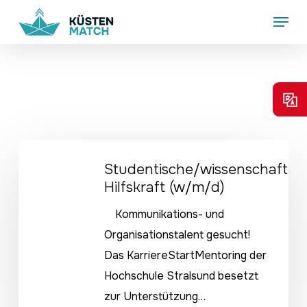
Skip
Menu
to
main
content
Studentische/wissenschaftliche
Studentische/wissenschaftlic
Hilfskraft
Hilfskraft (w/m/d)
(w/m/d)
Kommunikations- und
Organisationstalent gesucht!
Das KarriereStartMentoring der
Hochschule Stralsund besetzt
zur Unterstützung…