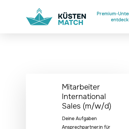
Skip
to
Premium-Unt
entdec
main
content
Mitarbeiter
Mitarbeiter
International
Sales
International
(m/w/d)
Sales (m/w/d)
Deine Aufgaben
Ansprechpartner:in für