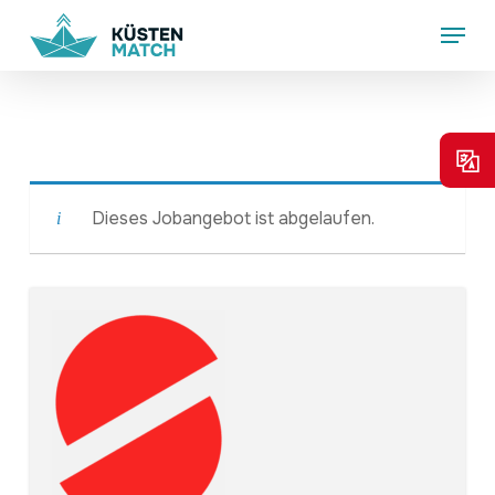
Skip
Menu
to
main
content
Dieses Jobangebot ist abgelaufen.