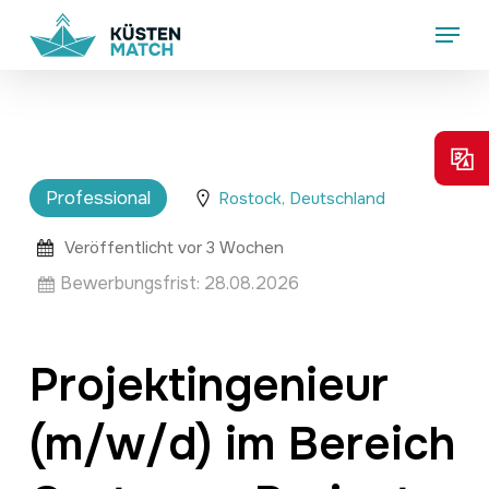
Skip
Menu
to
main
content
Professional
Rostock, Deutschland
Veröffentlicht vor 3 Wochen
Bewerbungsfrist:
28.08.2026
Projektingenieur
(m/w/d) im Bereich