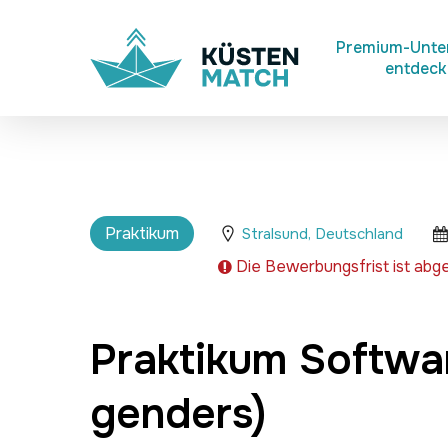
Skip
to
Premium-Unt
entdec
main
content
Praktikum
Stralsund, Deutschland
Die Bewerbungsfrist ist abge
Praktikum Softwar
genders)