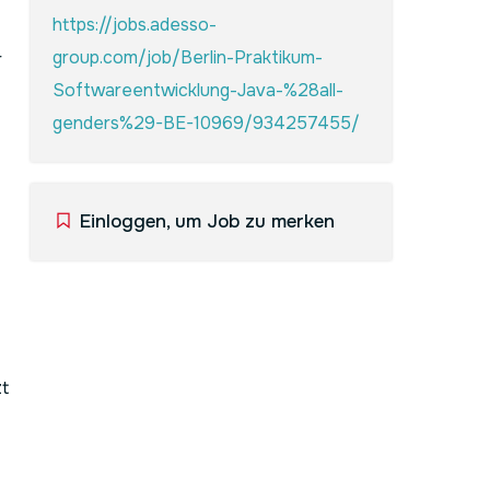
https://jobs.adesso-
group.com/job/Berlin-Praktikum-
r
Softwareentwicklung-Java-%28all-
genders%29-BE-10969/934257455/
Einloggen, um Job zu merken
t