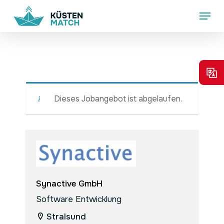
Skip
Menu
to
main
content
Dieses Jobangebot ist abgelaufen.
Synactive GmbH
Software Entwicklung
Stralsund