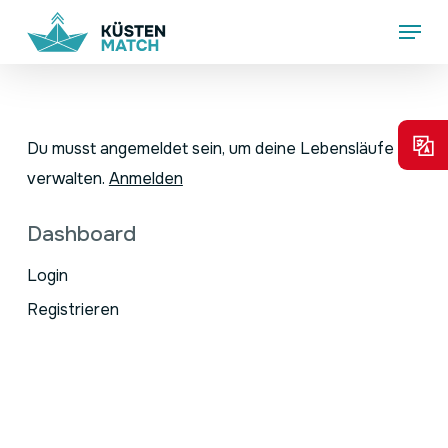
Skip
Menu
to
main
content
Du musst angemeldet sein, um deine Lebensläufe zu
verwalten.
Anmelden
Dashboard
Login
Registrieren