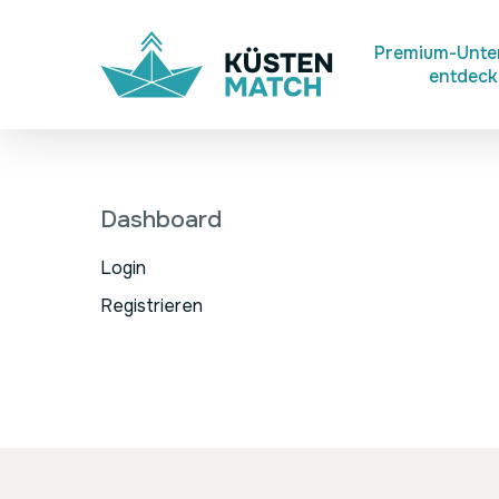
Skip
to
Premium-Unt
entdec
main
content
Dashboard
Login
Registrieren