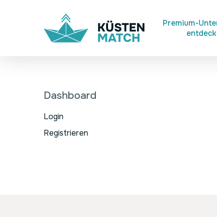
Skip
to
Premium-Unt
entdec
main
content
Dashboard
Login
Registrieren