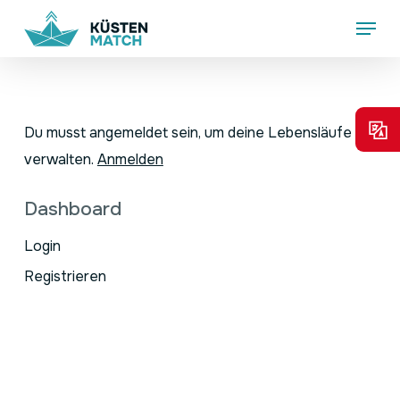
Skip
Menu
to
main
content
Du musst angemeldet sein, um deine Lebensläufe zu
verwalten.
Anmelden
Dashboard
Login
Registrieren