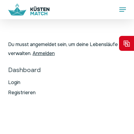
Skip
Menu
to
main
content
Du musst angemeldet sein, um deine Lebensläufe zu
verwalten.
Anmelden
Dashboard
Login
Registrieren