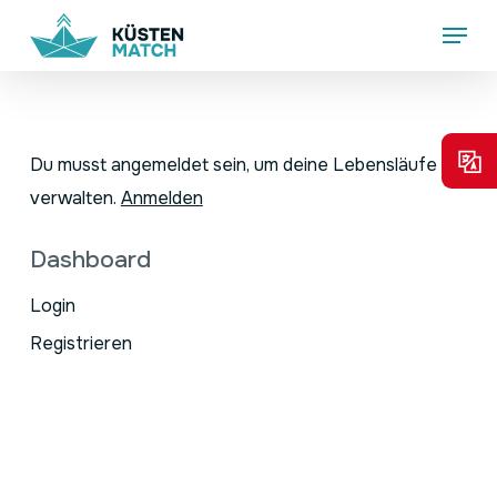
Skip
Menu
to
main
content
Du musst angemeldet sein, um deine Lebensläufe zu
verwalten.
Anmelden
Dashboard
Login
Registrieren