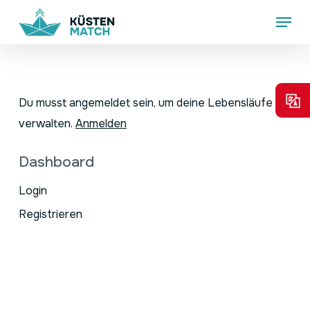
Skip
Menu
to
main
content
Du musst angemeldet sein, um deine Lebensläufe zu
verwalten.
Anmelden
Dashboard
Login
Registrieren