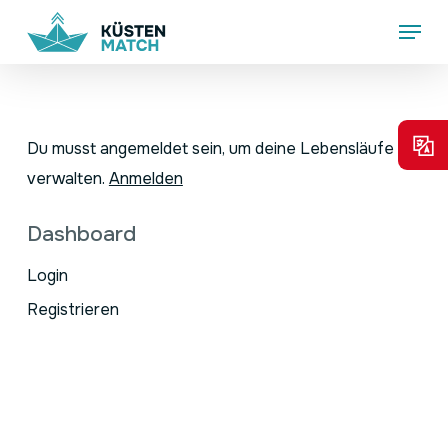
Skip
Menu
to
main
content
Du musst angemeldet sein, um deine Lebensläufe zu
verwalten.
Anmelden
Dashboard
Login
Registrieren