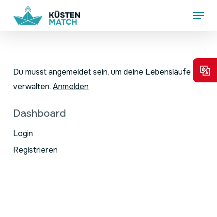
Skip
Menu
to
main
content
Du musst angemeldet sein, um deine Lebensläufe zu
verwalten.
Anmelden
Dashboard
Login
Registrieren