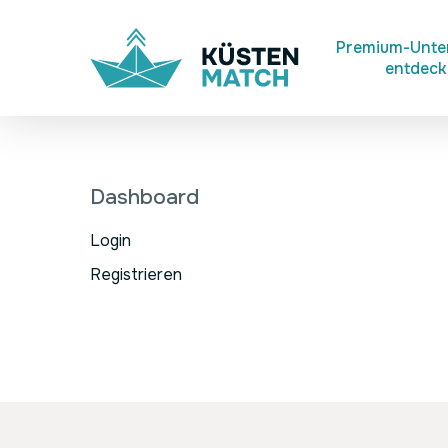
Skip
to
Premium-Unt
entdec
main
content
Dashboard
Login
Registrieren