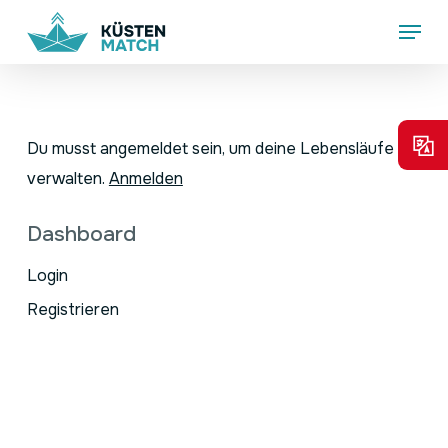
Skip
Menu
to
main
content
Du musst angemeldet sein, um deine Lebensläufe zu
verwalten.
Anmelden
Dashboard
Login
Registrieren