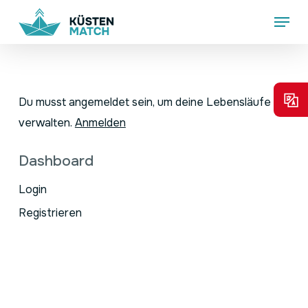
Skip
Menu
to
main
content
Du musst angemeldet sein, um deine Lebensläufe zu
verwalten.
Anmelden
Dashboard
Login
Registrieren