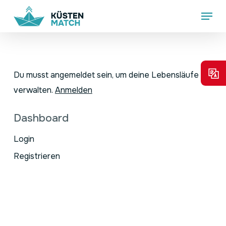
Skip
Menu
to
main
content
Du musst angemeldet sein, um deine Lebensläufe zu
verwalten.
Anmelden
Dashboard
Login
Registrieren