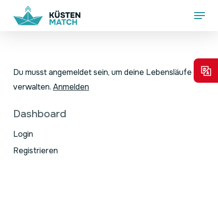
Skip
Menu
to
main
content
Du musst angemeldet sein, um deine Lebensläufe zu
verwalten.
Anmelden
Dashboard
Login
Registrieren