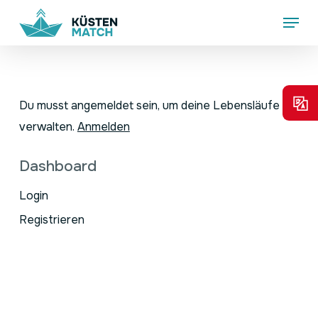
Skip
Menu
to
main
content
Du musst angemeldet sein, um deine Lebensläufe zu
verwalten.
Anmelden
Dashboard
Login
Registrieren