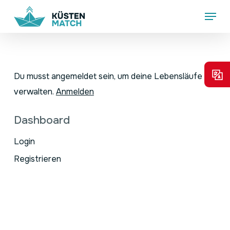
Skip
Menu
to
main
content
Du musst angemeldet sein, um deine Lebensläufe zu
verwalten.
Anmelden
Dashboard
Login
Registrieren