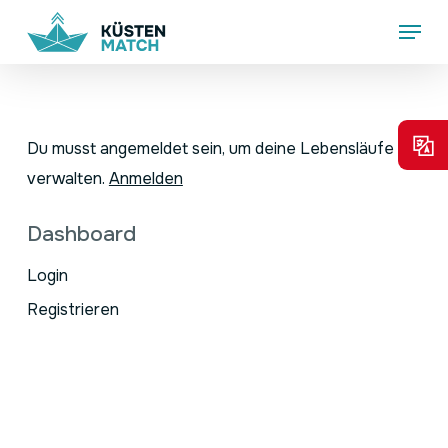
Skip
Menu
to
main
content
Du musst angemeldet sein, um deine Lebensläufe zu
verwalten.
Anmelden
Dashboard
Login
Registrieren