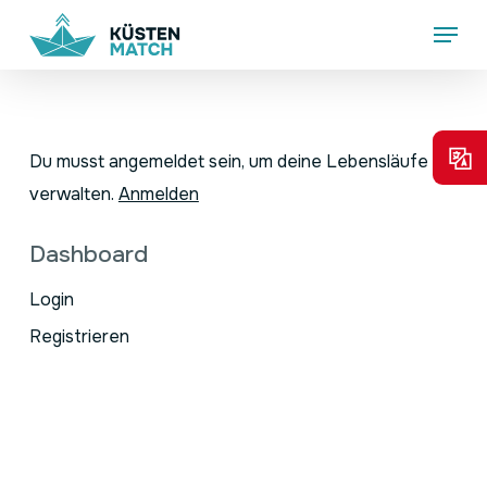
Skip
Menu
to
main
content
Du musst angemeldet sein, um deine Lebensläufe zu
verwalten.
Anmelden
Dashboard
Login
Registrieren