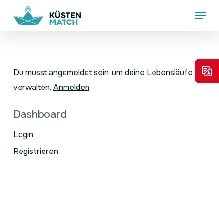
Skip
Menu
to
main
content
Du musst angemeldet sein, um deine Lebensläufe zu
verwalten.
Anmelden
Dashboard
Login
Registrieren