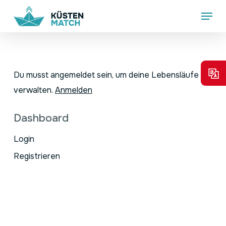
Skip
Menu
to
main
content
Du musst angemeldet sein, um deine Lebensläufe zu
verwalten.
Anmelden
Dashboard
Login
Registrieren