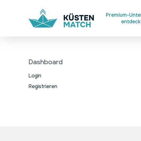
Skip
to
Premium-Unt
entdec
main
content
Dashboard
Login
Registrieren