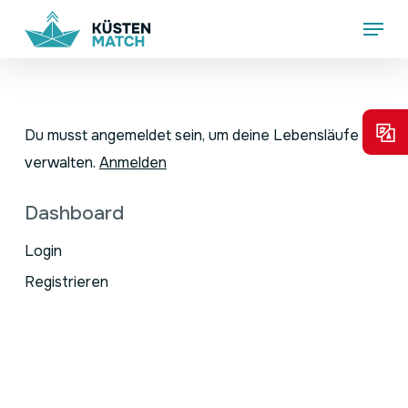
Skip
Menu
to
main
content
Du musst angemeldet sein, um deine Lebensläufe zu
verwalten.
Anmelden
Dashboard
Login
Registrieren