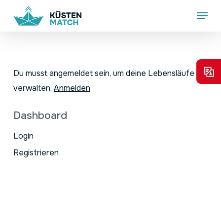
Skip
Menu
to
main
content
Du musst angemeldet sein, um deine Lebensläufe zu
verwalten.
Anmelden
Dashboard
Login
Registrieren