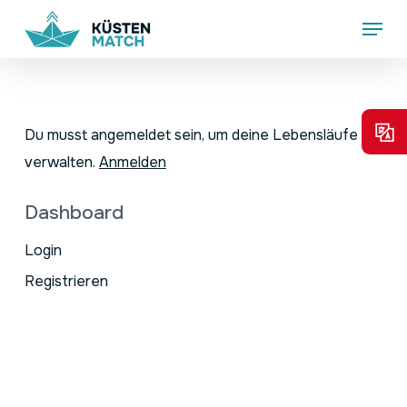
Skip
Menu
to
main
content
Du musst angemeldet sein, um deine Lebensläufe zu
verwalten.
Anmelden
Dashboard
Login
Registrieren