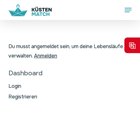
Skip
Menu
to
main
content
Du musst angemeldet sein, um deine Lebensläufe zu
verwalten.
Anmelden
Dashboard
Login
Registrieren