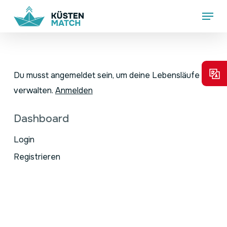
Skip
Menu
to
main
content
Du musst angemeldet sein, um deine Lebensläufe zu
verwalten.
Anmelden
Dashboard
Login
Registrieren