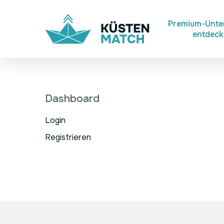
Skip
to
Premium-Unt
entdec
main
content
Dashboard
Login
Registrieren