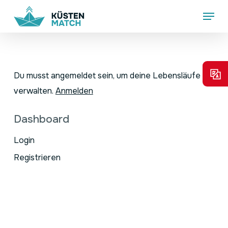
Skip
Menu
to
main
content
Du musst angemeldet sein, um deine Lebensläufe zu
verwalten.
Anmelden
Dashboard
Login
Registrieren