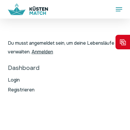
Skip
Menu
to
main
content
Du musst angemeldet sein, um deine Lebensläufe zu
verwalten.
Anmelden
Dashboard
Login
Registrieren